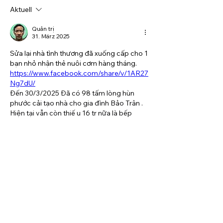
Aktuell
Quản trị
31. März 2025
Sửa lại nhà tình thương đã xuống cấp cho 1 
bạn nhỏ nhận thẻ nuôi cơm hàng tháng.
https://www.facebook.com/share/v/1AR27
Ng7dU/
Đến 30/3/2025 Đã có 98 tấm lòng hùn 
phước cải tạo nhà cho gia đình Bảo Trân . 
Hiện tại vẫn còn thiế u 16 tr nữa là bếp 
hoàn thành kinh phí . Mong anh chị em 
ngang qua chung tay giúp đỡ để gia đình 
con được nhận căn nhà mơ ước từ tấm 
lòng của chúng ta nhé .
Đóng góp gửi về TK Bếp với nội dung: 
”Giúp Bảo Trân ”