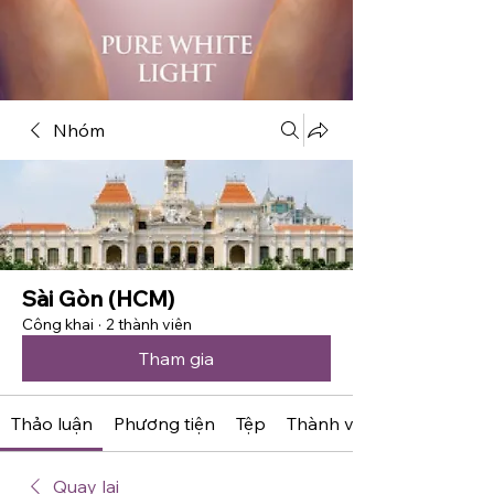
Nhóm
Sài Gòn (HCM)
Công khai
·
2 thành viên
Tham gia
Thảo luận
Phương tiện
Tệp
Thành viên
Quay lại