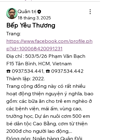
Quản trị
18 tháng 3, 2025
Bếp Yêu Thương
Trang: 
https://www.facebook.com/profile.ph
p?id=100068420091231
Điạ chỉ : 503/5/26 Phạm Văn Bạch 
F15 Tân Bình, HCM, Vietnam
☎️ 0937.534.441, ☎️ 0937.534.442
Thành lập: 2022.
Trang cộng đồng này có rất nhiều 
hoạt động thiện nguyện ý nghĩa, bao 
gồm: các bữa ăn cho trẻ em nghèo ở 
các bệnh viện, mái ấm, vùng cao, 
trường học, Dự án nuôi cơm 500 em 
bé dân tộc Cao Bằng, cơm từ thiện 
2000đ cho người lao động,...
Đóng góp: Ngân hàng Quân Đội 