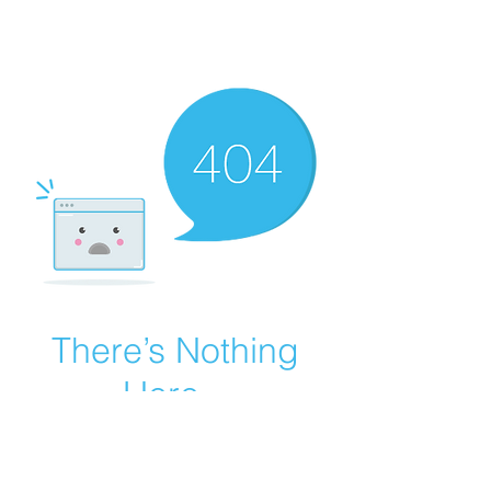
There’s Nothing
Here...
We can’t find the page you’re looking for.
Check the URL, or head back home.