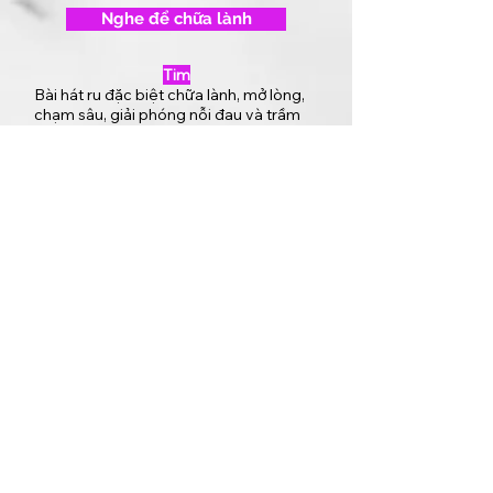
Nghe để chữa lành
Tim
Bài hát ru đặc biệt chữa lành, mở lòng,
chạm sâu, giải phóng nỗi đau và trầm
cảm, để chuẩn bị ngủ. Mang năng lượng
của tim, sóng theta, thạch anh hồng.
(Liên hệ Admin nếu bạn bị ấn tượng sâu
sắc bởi nó và muốn mua bài đầy đủ)
Bạn có rớt nước mắt vì ai không?
Tối ưu nhất với tai nghe.
Nghe để chữa lành
Tim
20 phút âm thanh tuyệt diệu.
+Mở rộng trái tim và tăng cường năng
lượng.
+ Hỗ trợ ngăn ngừa rối loạn cảm xúc,