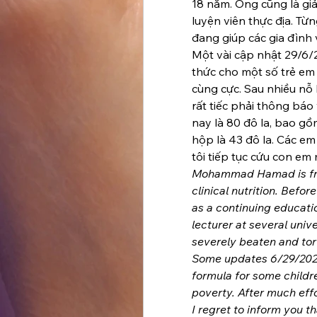
18 năm. Ông cũng là giả
luyện viên thực địa. Từn
đang giúp các gia đình 
Một vài cập nhật 29/6/2
thức cho một số trẻ em 
cùng cực. Sau nhiều nỗ l
rất tiếc phải thông báo
nay là 80 đô la, bao gồ
hộp là 43 đô la. Các em
tôi tiếp tục cứu con em
Mohammad Hamad is from
clinical nutrition. Befor
as a continuing educatio
lecturer at several unive
severely beaten and tort
Some updates 6/29/2025:
formula for some childr
poverty. After much effo
I regret to inform you th