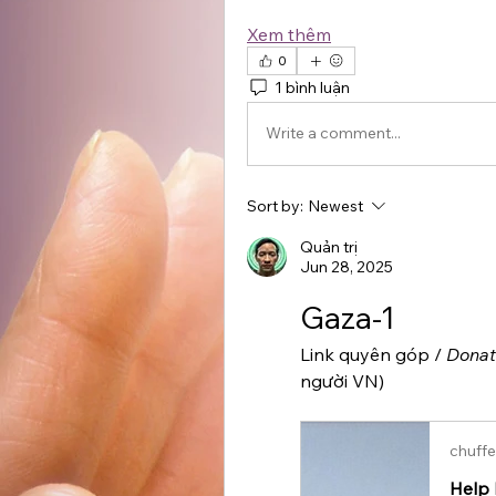
Xem thêm
0
1 bình luận
Write a comment...
Sort by:
Newest
Quản trị
Jun 28, 2025
Gaza-1
Link quyên góp / 
Donat
người VN)
chuffe
Help