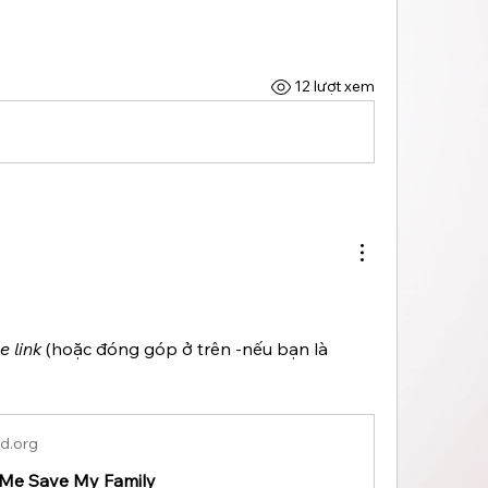
12 lượt xem
e link
 (hoặc đóng góp ở trên -nếu bạn là 
d.org
 Me Save My Family