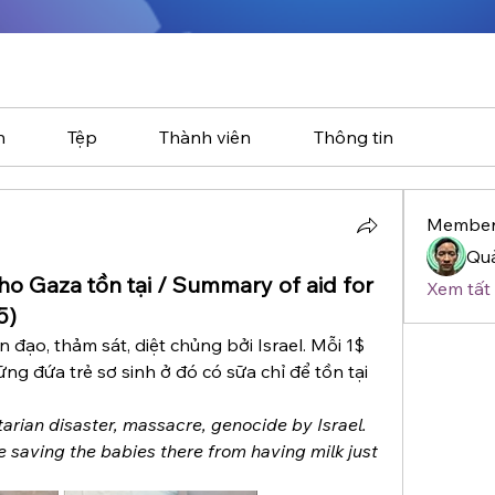
n
Tệp
Thành viên
Thông tin
Member
Quả
ho Gaza tồn tại / Summary of aid for
Xem tất 
5)
ạo, thảm sát, diệt chủng bởi Israel. Mỗi 1$ 
ng đứa trẻ sơ sinh ở đó có sữa chỉ để tồn tại 
arian disaster, massacre, genocide by Israel. 
e saving the babies there from having milk just 