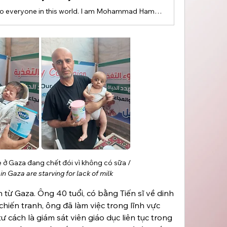
Hello to everyone in this world. I am Mohammad Hamad, speaking to you from Gaza. I don't know whether we will survive the coming days or not. I am 40 years old, from the Gaza Strip, the city of Beit Hanoun. I hold a Bachelor's degree in Nursing, a Master's degree, and a PhD in Clinical Nutrition. Before the war, I worked healthcare as a continuing education supervisor for 18 years. I am also a lecturer at several universities and a field trainer.
Những đứa trẻ ở Gaza đang chết đói vì không có sữa / 
in Gaza are starving for lack of milk
Gaza. Ông 40 tuổi, có bằng Tiến sĩ về dinh 
hiến tranh, ông đã làm việc trong lĩnh vực 
 cách là giám sát viên giáo dục liên tục trong 