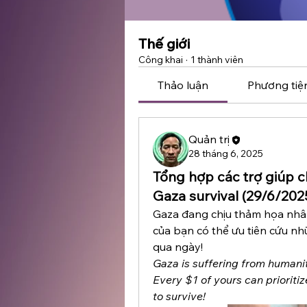
Thế giới
Công khai
·
1 thành viên
Thảo luận
Phương tiệ
Quản trị
28 tháng 6, 2025
Tổng hợp các trợ giúp c
Gaza survival (29/6/202
Gaza đang chịu thảm họa nhân đ
của bạn có thể ưu tiên cứu nhữ
qua ngày!
Gaza is suffering from humanit
Every $1 of yours can prioritiz
to survive!