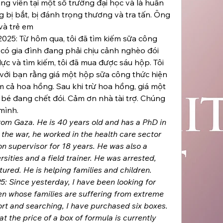
ng viên tại một số trường đại học và là huấn 
g bị bắt, bị đánh trọng thương và tra tấn. Ông 
và trẻ em
025: Từ hôm qua, tôi đã tìm kiếm sữa công 
có gia đình đang phải chịu cảnh nghèo đói 
ực và tìm kiếm, tôi đã mua được sáu hộp. Tôi 
 với bạn rằng giá một hộp sữa công thức hiện 
m cả hoa hồng. Sau khi trừ hoa hồng, giá một 
 bé đang chết đói. Cảm ơn nhà tài trợ. Chúng 
 mình.
 Gaza. He is 40 years old and has a PhD in 
e the war, he worked in the health care sector 
n supervisor for 18 years. He was also a 
rsities and a field trainer. He was arrested, 
ured. He is helping families and children.
 Since yesterday, I have been looking for 
en whose families are suffering from extreme 
rt and searching, I have purchased six boxes. 
at the price of a box of formula is currently 