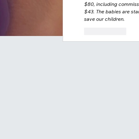
$80, including commissio
$43. The babies are sta
save our children.
Like
Reply