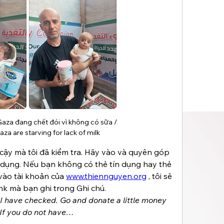
aza đang chết đói vì không có sữa / 
aza are starving for lack of milk
 cậy mà tôi đã kiểm tra. Hãy vào và quyên góp 
ín dụng. Nếu bạn không có thẻ tín dụng hay thẻ 
vào tài khoản của 
www.thiennguyen.org
 , tôi sẽ 
k mà bạn ghi trong Ghi chú.
 I have checked. Go and donate a little money 
 If you do not have…