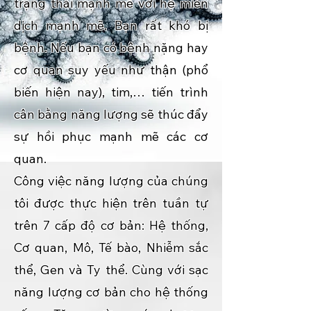
trạng thái mạnh mẽ với hệ miễn
dịch mạnh mẽ. Bạn rất khó bị
bệnh. Nếu bạn có bệnh nặng hay
cơ quan suy yếu như thận (phổ
biến hiện nay), tim,… tiến trình
cân bằng năng lượng sẽ thúc đẩy
sự hồi phục mạnh mẽ các cơ
quan.
Công việc năng lượng của chúng
tôi được thực hiện trên tuần tự
trên 7 cấp độ cơ bản: Hệ thống,
Cơ quan, Mô, Tế bào, Nhiễm sắc
thể, Gen và Ty thể. Cùng với sạc
năng lượng cơ bản cho hệ thống