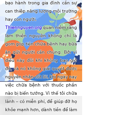
bạo hành trong gia đình cần sự
can thiệp năng lượng môi trường
hay con người.
Thiennguyen.org
quan niệm rằng
làm thiện nguyện không chỉ là
gom góp tiền chữa bệnh hay bữa
ăn gửi người cần chúng. Bởi vì
điều này đôi khi không bao giờ
đủ, và nó không giải quyết được
nguyên nhân cốt lõi, khi ngày nay
việc chữa bệnh với thuốc phần
nào bị biến tướng. Vì thế tôi chữa
lành – có miễn phí, để giúp đỡ họ
khỏe mạnh hơn, dành tiền để làm