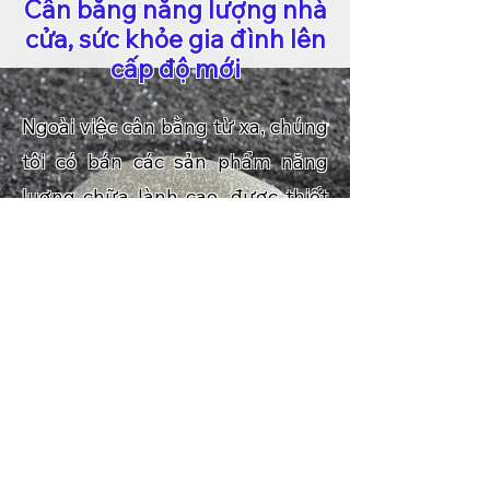
Cân bằng năng lượng nhà
cửa, sức khỏe gia đình lên
cấp độ mới
Ngoài việc cân bằng từ xa, chúng
tôi có bán các sản phẩm năng
luợng chữa lành cao, được thiết
kế đặc biệt khó tìm thấy ở đâu
khác. Các sản phẩm này với
chương trình đặc biệt “in” bên
trong tạo ra nguồn năng lượng
chữa lành vượt trội hàng trăm lần
bất kỳ các sản phẩm đá quý hay
thạch anh nào có trên thị trường.
Chỉ cần đặt vài chỗ thích hợp