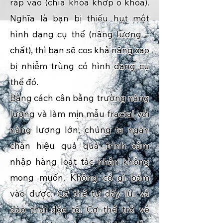
ráp vào (chìa khóa khớp ổ khóa).
Nghĩa là bạn bị thiếu hụt một
hình dạng cụ thể (năng lượng –
chất), thì bạn sẽ cos khả năng cao
bị nhiễm trùng có hình dạng cụ
thể đó.
Bằng cách cân bằng trường năng
lượng và làm mịn mẫu fractal với
năng lượng lớn, chúng ta ngăn
chặn hiệu quả quá trình xâm
nhập hàng loạt tác nhân không
mong muốn. Không có gì bám
vào được. Cơ thể tự đẩy lùi và
đào thải độc tố. Cơ thể trở về