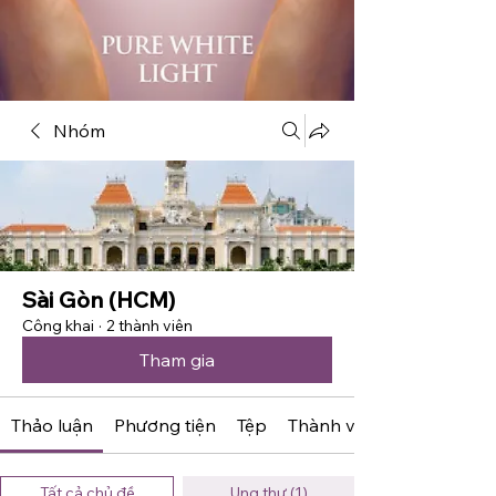
Nhóm
Sài Gòn (HCM)
Công khai
·
2 thành viên
Tham gia
Thảo luận
Phương tiện
Tệp
Thành viên
Tất cả chủ đề
Ung thư (1)