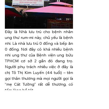
Đây là Nhà lưu trú cho bệnh nhân 
ung thư rum-mi này, chủ yếu là bệnh 
nhi. Là nhà lưu trú 0 đồng và bếp ăn 
0 đồng. Nơi đây có khá nhiều bệnh 
nhi ung thư của Bệnh viện ung bứu 
TPHCM cơ sở 2 gần đó đang trọ. 
Người phụ trách nhiều việc ở đây là 
chị Tô Thị Kim Luyến (44 tuổi) – tên 
gọi thân thương mà mọi người gọi là 
“mẹ Cát Tường” rất dễ thương, có 
tấm lòng bồ tát.
Nếu có điều kiện, bạn ghé thăm và 
tặng quà cho trẻ em ở đây nhé cũng 
như vật chất cho cha mẹ bé.