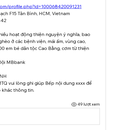
com/profile.php?id=100068420091231
Bạch F15 Tân Bình, HCM, Vietnam
442
hiều hoạt động thiện nguyện ý nghĩa, bao 
hèo ở các bệnh viện, mái ấm, vùng cao, 
00 em bé dân tộc Cao Bằng, cơm từ thiện 
Đội MBbank
ỲNH
MTQ vui lòng ghi giúp Bếp nội dung xxxx để 
khác thông tin.
49 lượt xem