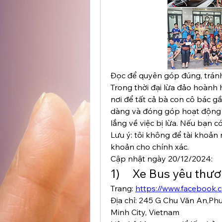
Đọc để quyên góp đúng, tránh 
Trong thời đại lừa đảo hoành h
nơi để tất cả bà con cô bác gầ
dàng và đóng góp hoạt động 
lắng về việc bị lừa. Nếu bạn có
Lưu ý: tôi không để tài khoản n
khoản cho chính xác.
Cập nhật ngày 20/12/2024:
1)     Xe Bus yêu thư
Trang: 
https://www.facebook
Địa chỉ: 
245 G Chu Văn An,Phư
Minh City, Vietnam