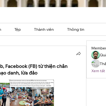
n
Tệp
Thành viên
Thông tin
Member
Quả
Th
b, Facebook (FB) từ thiện chân
Xem tất 
mạo danh, lừa đảo