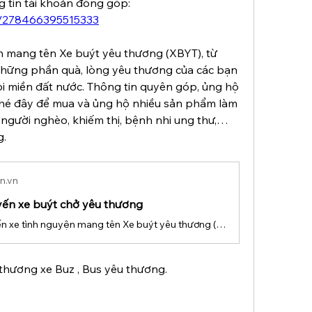
Liên hệ Mesenger để lấy thông tin tài khoản đóng góp: 
t/278466395515333
 mang tên Xe buýt yêu thương (XBYT), từ 
hững phần quà, lòng yêu thương của các bạn 
ọi miền đất nước. Thông tin quyên góp, ủng hộ 
ghé đây để mua và ủng hộ nhiều sản phẩm làm 
c người nghèo, khiếm thị, bệnh nhi ung thư,… 
g.
n.vn
ến xe buýt chở yêu thương
Có một chuyến xe tình nguyện mang tên Xe buýt yêu thương (XBYT), thường xuyên chở những phần quà, lòng yêu thương của các bạn trẻ đến với thiếu nhi nghèo mọi miền đất nước.
 thương xe Buz , Bus yêu thương.