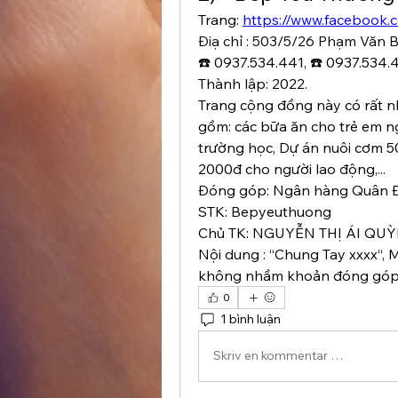
Trang: 
https://www.facebook.
Điạ chỉ : 503/5/26 Phạm Văn 
☎️ 0937.534.441, ☎️ 0937.534.
Thành lập: 2022.
Trang cộng đồng này có rất n
gồm: các bữa ăn cho trẻ em ng
trường học, Dự án nuôi cơm 5
2000đ cho người lao động,...
Đóng góp: Ngân hàng Quân 
STK: Bepyeuthuong
Chủ TK: NGUYỄN THỊ ÁI QU
Nội dung : “Chung Tay xxxx“, 
không nhầm khoản đóng góp 
0
1 bình luận
Skriv en kommentar …