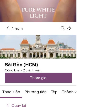
Nhóm
Sài Gòn (HCM)
Công khai
·
2 thành viên
Tham gia
Thảo luận
Phương tiện
Tệp
Thành viên
Quay lại