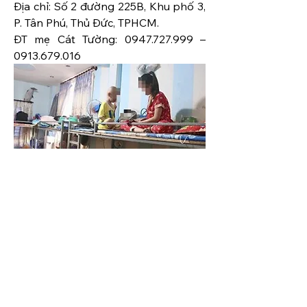
Địa chỉ: Số 2 đường 225B, Khu phố 3, 
P. Tân Phú, Thủ Đức, TPHCM. 
ĐT mẹ Cát Tường: 0947.727.999 – 
0913.679.016
Hình ảnh lấy từ bài viết: 
https://tuoitre.vn/nhung-can-nha-
tro-dac-biet-cua-benh-nhi-ung-thu-
20240415082910414.htm#content-3
Ung thư
0
0
39