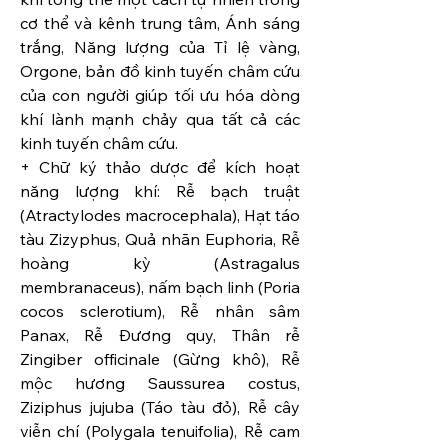
cơ thể và kênh trung tâm, Ánh sáng 
trắng, Năng lượng của Tỉ lệ vàng, 
Orgone, bản đồ kinh tuyến châm cứu 
của con người giúp tối ưu hóa dòng 
khí lành mạnh chảy qua tất cả các 
kinh tuyến châm cứu.
+ Chữ ký thảo dược để kích hoạt 
năng lượng khí: Rễ bạch truật 
(Atractylodes macrocephala), Hạt táo 
tàu Zizyphus, Quả nhãn Euphoria, Rễ 
hoàng kỳ (Astragalus 
membranaceus), nấm bạch linh (Poria 
cocos sclerotium), Rễ nhân sâm 
Panax, Rễ Đương quy, Thân rễ 
Zingiber officinale (Gừng khô), Rễ 
mộc hương Saussurea costus, 
Ziziphus jujuba (Táo tàu đỏ), Rễ cây 
viễn chí (Polygala tenuifolia), Rễ cam 