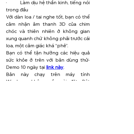
·         Làm dịu hệ thần kinh, tiếng nói 
trong đầu
Với dàn loa / tai nghe tốt, bạn có thể 
cảm nhận âm thanh 3D của chim 
chóc và thiên nhiên ở không gian 
xung quanh chứ không phải trước cái 
loa, một cảm giác khá “phê”.
Bạn có thể tận hưởng các hiệu quả 
sức khỏe ở trên với bản dùng thử-
Demo 10 ngày tại 
link này
. 
Bản này chạy trên máy tính 
Windows
, không cần cài đặt. Bật 
chương trình toàn màn hình, chỉnh 
âm lượng và chuyển sang làm việc 
khác tùy thích.
Bạn có thể đóng góp từ thiện qua 
Quỹ của trang web (250K) cho việc 
tài trợ bữa ăn 1 trẻ em nghèo / tháng 
để bé đi học thay vì bỏ học giúp gia 