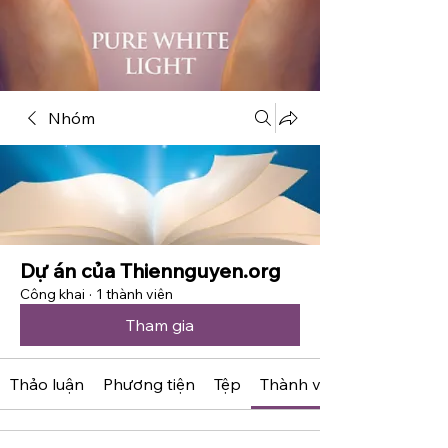
Nhóm
Dự án của Thiennguyen.org
Công khai
·
1 thành viên
Tham gia
Thảo luận
Phương tiện
Tệp
Thành viên