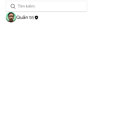
Quản trị
© 2021 by Thiennguyen.org
Phone:
0935163390
Email:
Admin@thiennguyen.org