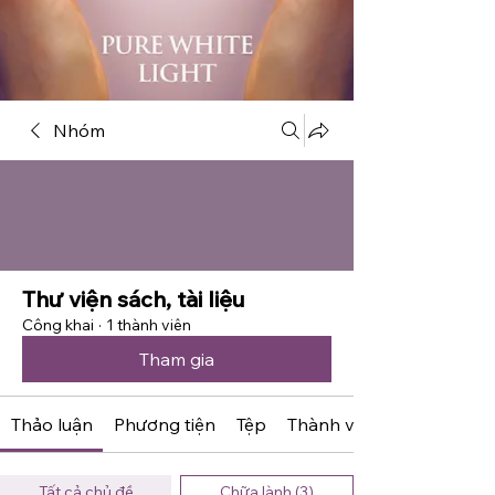
Nhóm
Thư viện sách, tài liệu
Công khai
·
1 thành viên
Tham gia
Thảo luận
Phương tiện
Tệp
Thành viên
Tất cả chủ đề
Chữa lành (3)