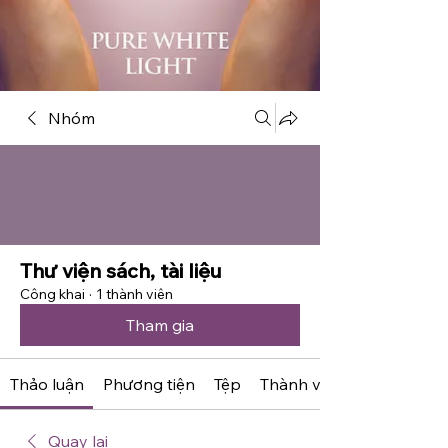
Nhóm
Thư viện sách, tài liệu
Công khai
·
1 thành viên
Tham gia
Thảo luận
Phương tiện
Tệp
Thành viên
Quay lại