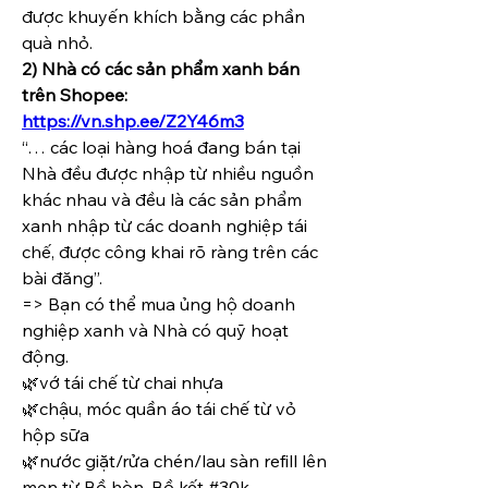
được khuyến khích bằng các phần 
quà nhỏ.
2) Nhà có các sản phẩm xanh bán 
trên Shopee: 
https://vn.shp.ee/Z2Y46m3
“… các loại hàng hoá đang bán tại 
Nhà đều được nhập từ nhiều nguồn 
khác nhau và đều là các sản phẩm 
xanh nhập từ các doanh nghiệp tái 
chế, được công khai rõ ràng trên các 
bài đăng”.
=> Bạn có thể mua ủng hộ doanh 
nghiệp xanh và Nhà có quỹ hoạt 
động.
🌿vớ tái chế từ chai nhựa
🌿chậu, móc quần áo tái chế từ vỏ 
hộp sữa
🌿nước giặt/rửa chén/lau sàn refill lên 
men từ Bồ hòn, Bồ kết #30k