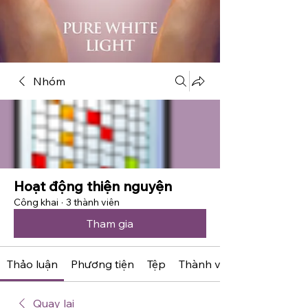
Nhóm
Hoạt động thiện nguyện
Công khai
·
3 thành viên
Tham gia
Thảo luận
Phương tiện
Tệp
Thành viên
Quay lại