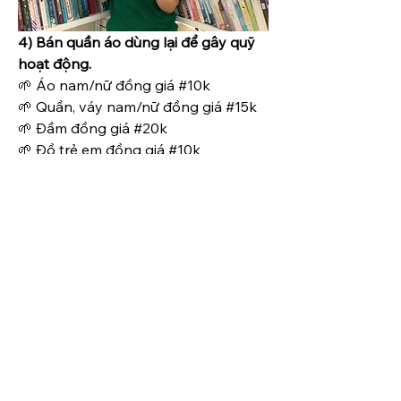
4) Bán quần áo dùng lại để gây quỹ 
hoạt động.
🌱 Áo nam/nữ đồng giá #10k
🌱 Quần, váy nam/nữ đồng giá #15k
🌱 Đầm đồng giá #20k
🌱 Đồ trẻ em đồng giá #10k
Thông tin liên hệ
Địa chỉ (nhận hàng, mượn sách tại 
đây): Lầu 3, 11A Hoà Hưng, phường 
12, quận 10, Ho Chi Minh City, 
Vietnam
Nếu mượn sách thì gửi xe ở 367 
CMT8, p.12, q.10 trường giáo dục 
thường xuyên quận 10, mình nói con 
lên thư viện là được.
Điện thoại: 038 622 5531