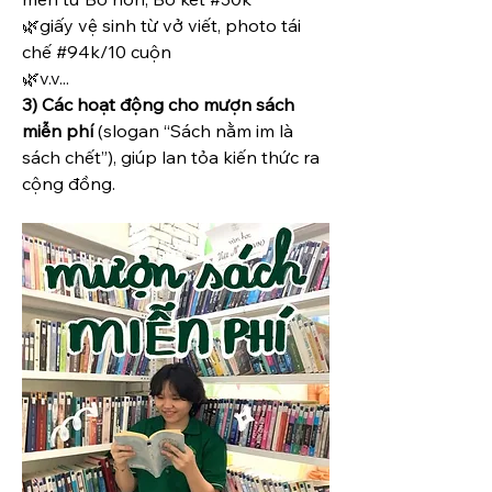
🌿giấy vệ sinh từ vở viết, photo tái 
chế #94k/10 cuộn
🌿
v.v...
3) Các hoạt động cho mượn sách 
miễn phí
 (slogan “Sách nằm im là 
sách chết”), giúp lan tỏa kiến thức ra 
cộng đồng.