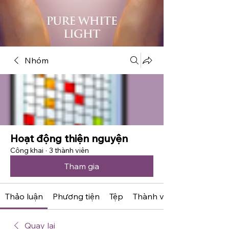
Nhóm
Hoạt động thiện nguyện
Công khai
·
3 thành viên
Tham gia
Thảo luận
Phương tiện
Tệp
Thành viên
Quay lại