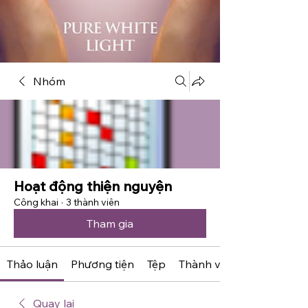
Nhóm
Hoạt động thiện nguyện
Công khai
·
3 thành viên
Tham gia
Thảo luận
Phương tiện
Tệp
Thành viên
Quay lại