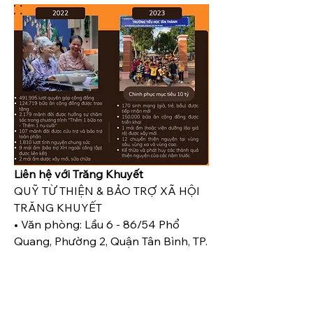
Liên hệ với Trăng Khuyết
QUỸ TỪ THIỆN & BẢO TRỢ XÃ HỘI 
TRĂNG KHUYẾT
• Văn phòng: Lầu 6 - 86/54 Phổ 
Quang, Phường 2, Quận Tân Bình, TP. 
Hồ Chí Minh
• Trang web: 
www.quytrangkhuyet.com
• 