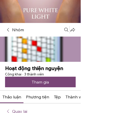
Nhóm
Hoạt động thiện nguyện
Công khai
·
3 thành viên
Tham gia
Thảo luận
Phương tiện
Tệp
Thành viên
Quay lại