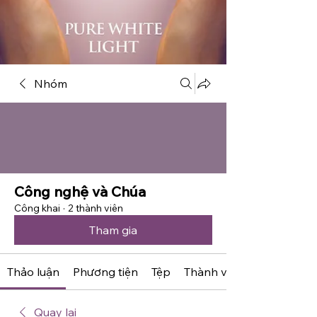
Nhóm
Công nghệ và Chúa
Công khai
·
2 thành viên
Tham gia
Thảo luận
Phương tiện
Tệp
Thành viên
Quay lại