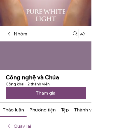
Nhóm
Công nghệ và Chúa
Công khai
·
2 thành viên
Tham gia
Thảo luận
Phương tiện
Tệp
Thành viên
Quay lại