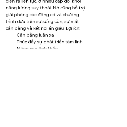
diễn ra liên tục, ở nhiều cấp độ, khỏi 
năng lượng suy thoái. Nó cũng hỗ trợ 
giải phóng các động cơ và chương 
trình dựa trên sự sống còn, sự mất 
cân bằng và kết nối ẩn giấu. Lợi ích:
·         Cân bằng luân xa
·         Thúc đẩy sự phát triển tâm linh
·         Nâng cao tinh thần
·         Giải phóng các phản ứng và 
chương trình dựa trên sự sống còn 
(tức là ý thức thấp)
·         Thiền định sâu hơn
·         Giải phóng các kết nối lượng tử 
ẩn, có hại
·         Giải phóng sự mất cân bằng ẩn
·         Giúp nâng cao mức độ ý thức
Tất cả những gì bạn cần làm là: bật 
ứng dụng vài giờ, trong khi đang làm 
việc trên máy tính hoặc việc khác, ở 