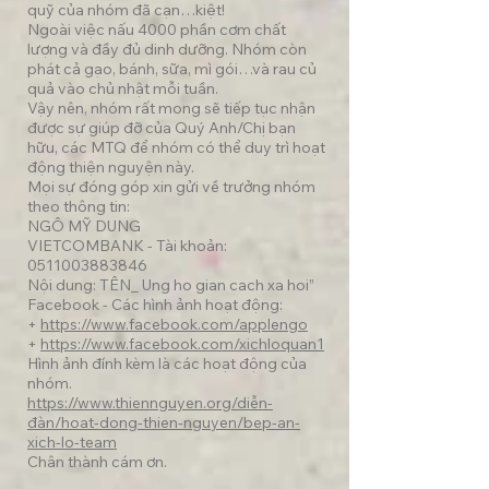
quỹ của nhóm đã cạn…kiệt!
Ngoài việc nấu 4000 phần cơm chất
lượng và đầy đủ dinh dưỡng. Nhóm còn
phát cả gạo, bánh, sữa, mì gói…và rau củ
quả vào chủ nhật mỗi tuần.
Vậy nên, nhóm rất mong sẽ tiếp tục nhận
được sự giúp đỡ của Quý Anh/Chị bạn
hữu, các MTQ để nhóm có thể duy trì hoạt
động thiện nguyện này.
Mọi sự đóng góp xin gửi về trưởng nhóm
theo thông tin:
NGÔ MỸ DUNG
VIETCOMBANK - Tài khoản:
0511003883846
Nội dung: TÊN_ Ung ho gian cach xa hoi”
Facebook - Các hình ảnh hoạt động:
+
https://www.facebook.com/applengo
+
https://www.facebook.com/xichloquan1
Hình ảnh đính kèm là các hoạt động của
nhóm.
https://www.thiennguyen.org/diễn-
đàn/hoat-dong-thien-nguyen/bep-an-
xich-lo-team
Chân thành cám ơn.