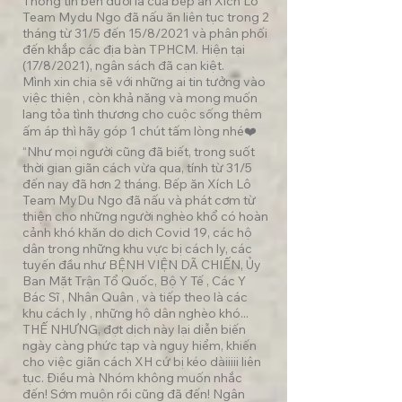
Thông tin bên dưới là của bếp ăn Xích Lô
Team Mydu Ngo đã nấu ăn liên tục trong 2
tháng từ 31/5 đến 15/8/2021 và phân phối
đến khắp các địa bàn TPHCM. Hiện tại
(17/8/2021), ngân sách đã cạn kiệt.
Mình xin chia sẽ với những ai tin tưởng vào
việc thiện , còn khả năng và mong muốn
lang tỏa tình thương cho cuộc sống thêm
ấm áp thì hãy góp 1 chút tấm lòng nhé❤️
“Như mọi người cũng đã biết, trong suốt
thời gian giãn cách vừa qua, tính từ 31/5
đến nay đã hơn 2 tháng. Bếp ăn Xích Lô
Team MyDu Ngo đã nấu và phát cơm từ
thiện cho những người nghèo khổ có hoàn
cảnh khó khăn do dịch Covid 19, các hộ
dân trong những khu vực bị cách ly, các
tuyến đầu như BỆNH VIỆN DÃ CHIẾN, Ủy
Ban Mặt Trận Tổ Quốc, Bộ Y Tế , Các Y
Bác Sĩ , Nhân Quân , và tiếp theo là các
khu cách ly , những hộ dân nghèo khó...
THẾ NHƯNG, đợt dịch này lại diễn biến
ngày càng phức tạp và nguy hiểm, khiến
cho việc giãn cách XH cứ bị kéo dàiiiii liên
tục. Điều mà Nhóm không muốn nhắc
đến! Sớm muộn rồi cũng đã đến! Ngân