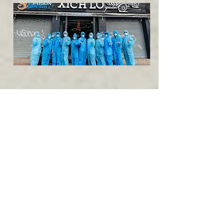
Trung tâm an sinh xã hội
phường
Hiện nay tại 1 số phường trong thành phố
đã thiết lập kênh an sinh xã hội. Kênh tiếp
nhận sự trợ giúp từ mọi mạnh thường quân
về các nhu yếu phẩm, sau đó phân phối
đến các tổ dân phố, các khu trọ nghèo,
khu cách ly và phong tỏa.
Bạn có thể liên hệ đến trưởng / phó trung
tâm để gửi hàng, nhận hàng hỗ trợ, hoặc
các vấn đề liên quan đến tiền trợ cấp mùa
dịch, y tế, ...