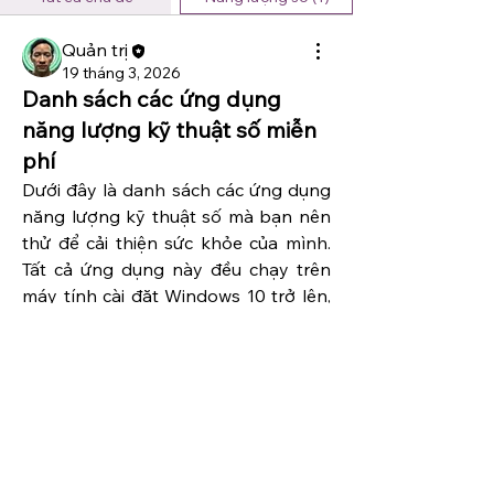
Quản trị
19 tháng 3, 2026
Danh sách các ứng dụng
năng lượng kỹ thuật số miễn
phí
Dưới đây là danh sách các ứng dụng 
năng lượng kỹ thuật số mà bạn nên 
thử để cải thiện sức khỏe của mình. 
Tất cả ứng dụng này đều chạy trên 
máy tính cài đặt Windows 10 trở lên, 
.NET 9, không cần cài đặt.
Thông tin
1) Năng lượng chữa bệnh Tachyon
Chào mừng bạn đến với nhóm! Kết
nối với các thành viên khác, nhận
Bài đọc và tải ứng dụng: 
Năng lượng 
thông tin cập nhật và chia sẻ
chữa bệnh Tachyon
phương tiện.
2) Ánh sáng trắng thanh tẩy
Bài đọc và tải ứng dụng: 
Trầm cảm, 
Stress, ADHD? Bạn luôn thiếu ánh 
Members