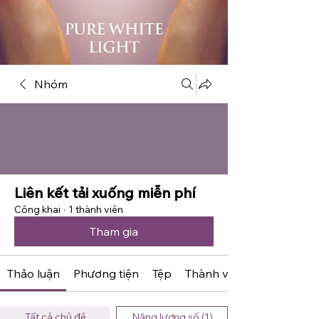
Nhóm
Liên kết tải xuống miễn phí
Công khai
·
1 thành viên
Tham gia
Thảo luận
Phương tiện
Tệp
Thành viên
Tất cả chủ đề
Năng lượng số (1)