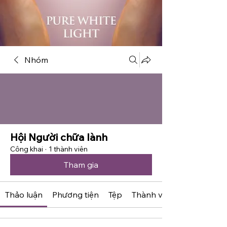
Nhóm
Hội Người chữa lành
Công khai
·
1 thành viên
Tham gia
Thảo luận
Phương tiện
Tệp
Thành viên