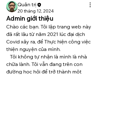
Quản trị
20 tháng 12, 2024
Admin giới thiệu
Chào các bạn. Tôi lập trang web này 
đã rất lâu từ năm 2021 lúc đại dịch 
Covid xảy ra, để Thực hiện công việc 
thiện nguyện của mình.
   Tôi không tự nhận là mình là nhà 
chữa lành. Tôi vẫn đang trên con 
đường học hỏi để trở thành một 
nhà chữa lành với sự chỉ dẫn của 
Thông tin
Đấng tối cao.
Hội Chữa lành, những thành viên có
   Dưới sự dẫn dắt của ngài, tôi đã 
năng lực tâm linh và chữa
...
được khai sáng bằng những tri thức 
Đọc thêm
mà tôi chưa từng thấy trước đó trong 
cuộc đời 40 năm của mình. Và thậm 
Members
chí khi tôi dấn thân vào con đường 
chữa lành này, Đấng tối cao đã dẫn 
Quản trị
Theo dõi
tôi đến với những cá nhân uy tín trên 