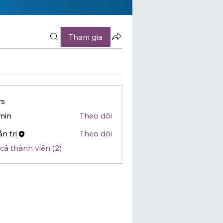
Tham gia
s
min
Theo dõi
n trị
Theo dõi
cả thành viên (2)