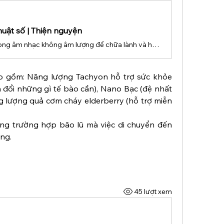
uật số | Thiện nguyện
Trải ngiệm năng lượng tinh tế trong âm nhạc không âm lượng để chữa lành và hồi phục
 gồm: Năng lượng Tachyon hỗ trợ sức khỏe 
đổi những gì tế bào cần), Nano Bạc (đệ nhất 
lượng quả cơm cháy elderberry (hỗ trợ miễn 
ng trường hợp bão lũ mà việc di chuyển đến 
ng.
45 lượt xem