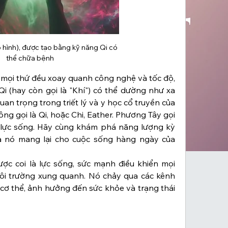
ô hình), được tạo bằng kỹ năng Qi có 
thể chữa bệnh
à mọi thứ đều xoay quanh công nghệ và tốc độ, 
i (hay còn gọi là "Khí") có thể dường như xa 
uan trọng trong triết lý và y học cổ truyền của 
g gọi là Qi, hoặc Chi, Eather. Phương Tây gọi 
n, lực sống. Hãy cùng khám phá năng lượng kỳ 
à nó mang lại cho cuộc sống hàng ngày của 
ược coi là lực sống, sức mạnh điều khiển mọi 
ôi trường xung quanh. Nó chảy qua các kênh 
cơ thể, ảnh hưởng đến sức khỏe và trạng thái 