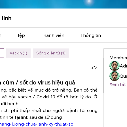
 linh
n
Tệp
Thành viên
Thông tin
)
Vacxin (1)
Sóng điện từ (1)
Member
Ad
Quả
cúm / sốt do virus hiệu quả
Xem tất 
ăng, đặc biệt về mức độ trở nặng. Bạn có thể 
 về hậu vacxin / Covid 19 để rõ hơn lý do. Ở 
ười bệnh.
chi phí thấp nhất cho người bệnh, tôi cung 
nh tế tại link sau để sử dụng:
/nang-luong-chua-lanh-ky-thuat-so