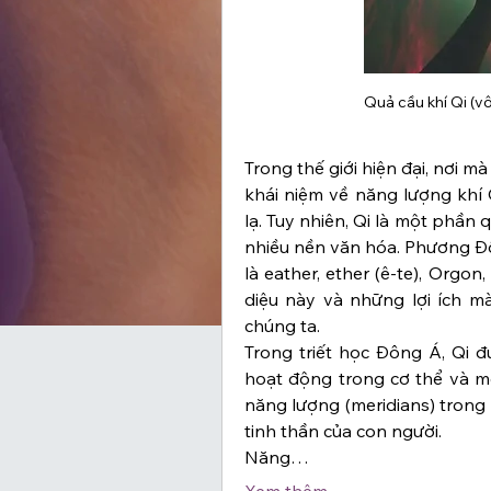
Quả cầu khí Qi (v
Trong thế giới hiện đại, nơi m
khái niệm về năng lượng khí Q
lạ. Tuy nhiên, Qi là một phần q
nhiều nền văn hóa. Phương Đôn
là eather, ether (ê-te), Orgo
diệu này và những lợi ích m
chúng ta.
Trong triết học Đông Á, Qi đ
hoạt động trong cơ thể và m
năng lượng (meridians) trong 
tinh thần của con người.
Năng…
Xem thêm