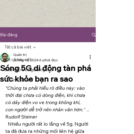
Bài đăng
Tất cả bài viết
Quản trị
Tất cả bài viết
26 thg 12, 2024
6 phút đọc
Sóng 5G di động tàn phá
Điểm hỗ trợ người nghèo
sức khỏe bạn ra sao
Du an Vietnam
"Chúng ta phải hiểu rõ điều này: vào 
thời đại chưa có dòng điện, khi chưa 
có dây điện vo ve trong không khí, 
con người dễ trở nên nhân văn hơn.
" ... 
Rudolf Steiner
  Nhiều người rất lo lắng về 5g. Người 
ta đã đưa ra những mối liên hệ giữa 