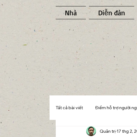
Nhà
Diễn đàn
Tất cả bài viết
Điểm hỗ trợ người n
Quản trị
17 thg 2, 