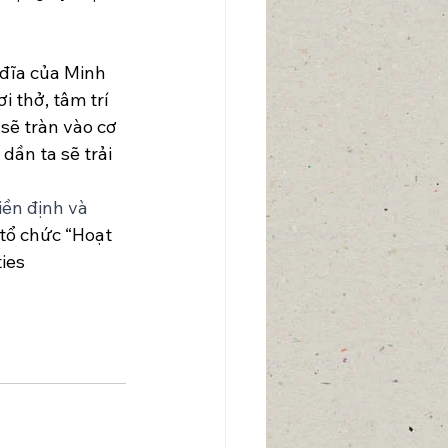
 đĩa của Minh 
i thở, tâm trí 
sẽ tràn vào cơ 
ần ta sẽ trải 
ền định và 
 tổ chức “Hoạt 
ies 