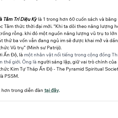
à Tâm Trí Diệu Kỳ
 là 1 trong hơn 60 cuốn sách và băng
ọc Tâm thức thời đại mới. “Khi ta dõi theo năng lượng hơ
trống rỗng. khi đó một nguồn năng lượng vũ trụ to lớn 
t thứ ba vốn vẫn đang ngủ im sẽ được khai mở và dần d
ức Vũ trụ” (Minh sư Patriji).
i Ấn Độ, là 
một nhân vật nổi tiếng trong cộng đồng Thi
n thế giới. Ông là 
người sáng lập, giữ vai trò chính của
hức Kim Tự Tháp Ấn Độ - The Pyramid Spiritual Societ
 là PSSM.
t hơn trong diễn đàn 
tại đây
.