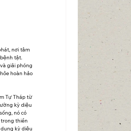
hát, nơi tâm 
bệnh tật. 
và giải phóng 
khỏe hoàn hảo 
im Tự Tháp từ 
hường kỳ diệu 
ống, nó có 
trong thiền 
 dụng kỳ diệu 