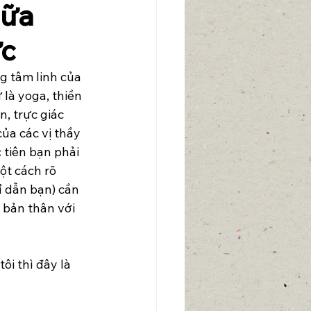
hữa
ức
g tâm linh của 
là yoga, thiền 
, trực giác 
của các vị thầy 
tiên bạn phải 
ột cách rõ 
ỉ dẫn bạn) cần 
 bản thân với 
ôi thì đây là 