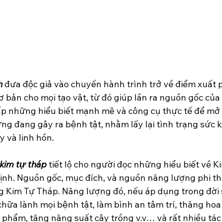
h
 đưa độc giả vào chuyến hành trình trở về điểm xuất p
 bản cho mọi tạo vật, từ đó giúp lần ra nguồn gốc của 
p những hiểu biết mạnh mẽ và công cụ thực tế để mở 
g đang gây ra bệnh tật, nhằm lấy lại tình trạng sức 
y và linh hồn.
kim tự tháp
 tiết lộ cho người đọc những hiểu biết về K
định. Nguồn gốc, mục đích, và nguồn năng lượng phi t
 Kim Tự Tháp. Năng lượng đó, nếu áp dụng trong đời s
hữa lành mọi bệnh tật, làm bình an tâm trí, thăng hoa 
 phẩm, tăng năng suất cây trồng v.v… và rất nhiều tác