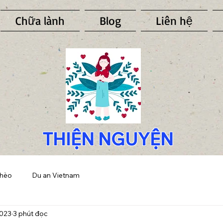
Chữa lành
Blog
Liên hệ
THIỆN NGUYỆN
ghèo
Du an Vietnam
2023
3 phút đọc