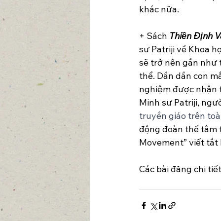
khác nữa.
+ Sách 
Thiền Định V
sư Patriji về Khoa h
sẽ trở nên gần như 
thể. Dần dần con mắ
nghiệm được nhận th
Minh sư Patriji, ngườ
truyền giáo trên toà
động đoàn thể tâm t
Movement” viết tắt
Các bài đăng chi tiế