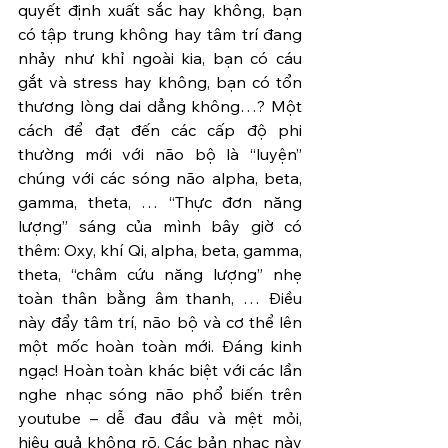
quyết định xuất sắc hay không, bạn 
có tập trung không hay tâm trí đang 
nhảy như khỉ ngoài kia, bạn có cáu 
gắt và stress hay không, bạn có tổn 
thương lòng dai dẳng không…? Một 
cách để đạt đến các cấp độ phi 
thường mới với não bộ là “luyện” 
chúng với các sóng não alpha, beta, 
gamma, theta, … “Thực đơn năng 
lượng” sáng của mình bây giờ có 
thêm: Oxy, khí Qi, alpha, beta, gamma, 
theta, “châm cứu năng lượng” nhẹ 
toàn thân bằng âm thanh, … Điều 
này đẩy tâm trí, não bộ và cơ thể lên 
một mốc hoàn toàn mới. Đáng kinh 
ngạc! Hoàn toàn khác biệt với các lần 
nghe nhạc sóng não phổ biến trên 
youtube – dễ đau đầu và mệt mỏi, 
hiệu quả không rõ. Các bản nhạc này 