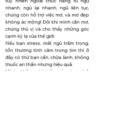
tuy nhiên ngoài chức năng ru ngủ 
nhanh, ngủ lại nhanh, ngủ liên tục, 
chúng còn hỗ trợ việc mơ, và mơ đẹp 
không ác mộng! Đôi khi mình cần mơ, 
chúng thú vị và cho thấy những góc 
cạnh kỳ lạ của thế giới. 
Nếu bạn stress, mất ngủ trầm trọng, 
tổn thương tình cảm trong tim thì ở 
đây có thứ bạn cần, chữa lành, không 
thuốc an thần nhưng hiệu quả.
Mình không khuyến cáo bạn bỏ 
ngang hoạt động y tế nào bạn đang 
theo hay mình bác bỏ chúng, Bạn có 
thể thử những thứ ở đây (có miễn 
phí) và ra quyết định phù hợp.
Chúc bạn 1 ngày làm việc vui vẻ !