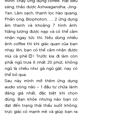
mình: chạy ứng dụng coffee, Hạt siêu 
sáng, thảo dược Ashwagandha, Jing-
Yan, Làm sạch, thanh lọc hào quang, 
Phấn ong, Biophoton, … 2 ứng dụng 
âm thanh và khoảng 7 hình ảnh. 
Năng lượng được nạp và có thể cảm 
nhận ngay tức thì. Nếu dùng nhiều 
ảnh coffee thì khi giác quan của bạn 
nhạy lên, bạn có thể cảm nhận được 
mùi cà phê😊! Trước kia đi làm còn 
phải ngủ trưa ít nhất 20 phút, không 
ngủ là chiều như gà ngủ gật, nay có 
thể bỏ qua.
Sau này mình mở thêm ứng dụng 
audio sóng não – 1 đầu tư chữa lành 
đáng giá nhất, đặc biệt khi chọn 
đúng. Bạn khỏe nhưng não bạn có 
đạt đến trạng thái thấu suốt không, 
trực giác có mạnh mẽ và giúp bạn ra 