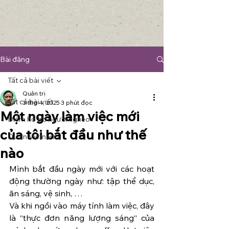
Bài đăng
Tất cả bài viết
Quản trị
Tất cả bài viết
3 thg 4, 2025
3 phút đọc
Một ngày làm việc mới
Điểm hỗ trợ người nghèo
của tôi bắt đầu như thế
Du an Vietnam
nào
Mình bắt đầu ngày mới với các hoạt 
động thường ngày như: tập thể dục, 
ăn sáng, vệ sinh, …
Và khi ngồi vào máy tính làm việc, đây 
là “thực đơn năng lượng sáng“ của 