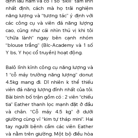
định lâu năm và có 1 số “skill” tâm linh 
nhất định, cách mà họ trải nghiệm 
năng lượng và “tương tác” ý định với 
các công cụ và viên đá năng lượng 
cao, cũng như cái nhìn thú vị khi tôi 
“chữa lành” ngay bên cạnh nhóm 
“blouse trắng” (Blc-Academy và 1 số 
Y bs, Y học cổ truyền) hoạt động.
Balô lỉnh kỉnh công cụ năng lượng và 
1 “cỗ máy trường năng lượng” donut 
4.5kg mang đi. Dĩ nhiên k thể thiếu 
viên đá năng lượng đỉnh nhất của tôi. 
Bài binh bố trận gồm có : 2 viên “chiếu 
tia” Eather thanh lọc mạnh đặt ở đầu 
và chân. “Cỗ máy 4.5 kg” ở dưới 
giường cùng vỉ “kim tự tháp mini”. Hai 
tay người bệnh cầm các viên Eather 
và nằm trên giường. Một bộ điều hòa 