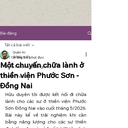
Bài đăng
Tất cả bài viết
Quản trị
Tất cả bài viết
31 thg 5
6 phút đọc
Một chuyến chữa lành ở
Điểm hỗ trợ người nghèo
thiền viện Phước Sơn -
Du an Vietnam
Đồng Nai
Hữu duyên tôi được kết nối đi chữa 
lành cho các sư ở thiền viện Phước 
Sơn Đồng Nai vào cuối tháng 5/2026. 
Bài này kể về trải nghiệm khi cân 
bằng năng lượng cho các sư thiền 