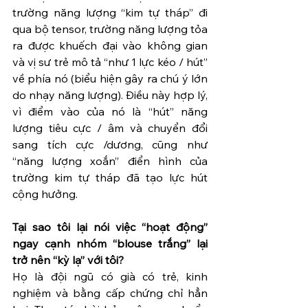
trường năng lượng “kim tự tháp” đi 
qua bộ tensor, trường năng lượng tỏa 
ra được khuếch đại vào không gian 
và vị sư trẻ mô tả “như 1 lực kéo / hút” 
về phía nó (biểu hiện gây ra chú ý lớn 
do nhạy năng lượng). Điều này hợp lý, 
vì điểm vào của nó là “hút” năng 
lượng tiêu cực / âm và chuyển đổi 
sang tích cực /dương, cũng như 
“năng lượng xoắn” điển hình của 
trường kim tự tháp đã tạo lực hút 
cộng hưởng.
Tại sao tôi lại nói việc “hoạt động” 
ngay cạnh nhóm “blouse trắng” lại 
trở nên “kỳ lạ” với tôi?
Họ là đội ngũ có già có trẻ, kinh 
nghiệm và bằng cấp chứng chỉ hẳn 