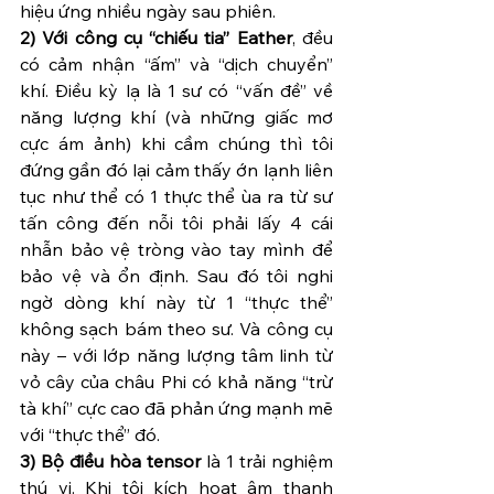
hiệu ứng nhiều ngày sau phiên.
2) Với công cụ “chiếu tia” Eather
, đều 
có cảm nhận “ấm” và “dịch chuyển” 
khí. Điều kỳ lạ là 1 sư có “vấn đề” về 
năng lượng khí (và những giấc mơ 
cực ám ảnh) khi cầm chúng thì tôi 
đứng gần đó lại cảm thấy ớn lạnh liên 
tục như thể có 1 thực thể ùa ra từ sư 
tấn công đến nỗi tôi phải lấy 4 cái 
nhẫn bảo vệ tròng vào tay mình để 
bảo vệ và ổn định. Sau đó tôi nghi 
ngờ dòng khí này từ 1 “thực thể” 
không sạch bám theo sư. Và công cụ 
này – với lớp năng lượng tâm linh từ 
vỏ cây của châu Phi có khả năng “trừ 
tà khí” cực cao đã phản ứng mạnh mẽ 
với “thực thể” đó.
3) Bộ điều hòa tensor
 là 1 trải nghiệm 
thú vị. Khi tôi kích hoạt âm thanh 