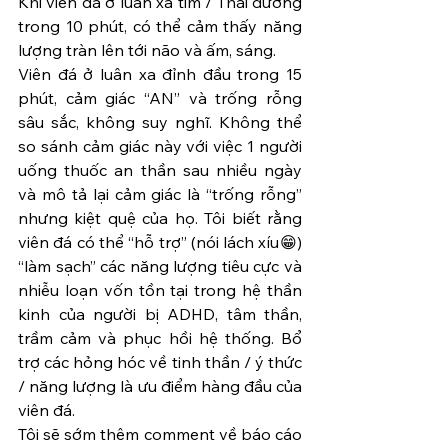
Khi viên đá ở luân xa tim / Thái dương 
trong 10 phút, có thể cảm thấy năng 
lượng tràn lên tới não và ấm, sáng.
Viên đá ở luân xa đỉnh đầu trong 15 
phút, cảm giác “AN” và trống rỗng 
sâu sắc, không suy nghĩ. Không thể 
so sánh cảm giác này với việc 1 người 
uống thuốc an thần sau nhiều ngày 
và mô tả lại cảm giác là “trống rỗng” 
nhưng kiệt quệ của họ. Tôi biết rằng 
viên đá có thể “hỗ trợ” (nói lách xíu😁) 
“làm sạch” các năng lượng tiêu cực và 
nhiễu loạn vốn tồn tại trong hệ thần 
kinh của người bị ADHD, tâm thần, 
trầm cảm và phục hồi hệ thống. Bổ 
trợ các hỏng hóc về tinh thần / ý thức 
/ năng lượng là ưu điểm hàng đầu của 
viên đá.
Tôi sẽ sớm thêm comment về báo cáo 