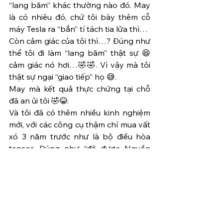
“lang băm” khác thường nào đó. May 
là có nhiêu đó, chứ tôi bày thêm cỗ 
máy Tesla ra “bắn” tí tách tia lửa thì…
Còn cảm giác của tôi thì…? Đúng như 
thể tôi đi làm “lang băm” thật sự 😆
cảm giác nó hơi…🤣🤣. Vì vậy mà tôi 
thật sự ngại “giao tiếp” họ 😅.
May mà kết quả thực chứng tại chỗ 
đã an ủi tôi 🤣😂.
Và tôi đã có thêm nhiều kinh nghiệm 
mới, với các công cụ thậm chí mua vất 
xó 3 năm trước như là bộ điều hòa 
tensor. Đúng như “đã được Nguồn 
hướng dẫn”, không có gì là mua thừa 
thải. Mọi thứ đang ở đúng vị trí của 
nó.
Và tôi đã có chuyến về chung xe với 
nhóm, cởi mở hơn chút, có 1 chút giải 
thích nho nhỏ cho người quan tâm 