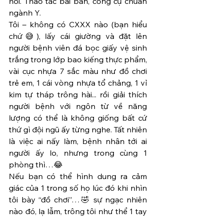
hoi. Thao tác bài bản, công cụ chuẩn 
ngành Y.
Tôi – không có CXXX nào (bạn hiểu 
chứ😅), lấy cái giường và đặt lên 
người bệnh viên đá bọc giấy vệ sinh 
trắng trong lớp bao kiếng thực phẩm, 
vài cục nhựa 7 sắc màu như đồ chơi 
trẻ em, 1 cái vòng nhựa tổ chảng, 1 vỉ 
kim tự tháp trông hài... rồi giải thích 
người bệnh với ngôn từ về năng 
lượng có thể là không giống bất cứ 
thứ gì đội ngũ ấy từng nghe. Tất nhiên 
là việc ai nấy làm, bệnh nhân tới ai 
người ấy lo, nhưng trong cùng 1 
phòng thì…😂
Nếu bạn có thể hình dung ra cảm 
giác của 1 trong số họ lúc đó khi nhìn 
tôi bày “đồ chơi”…🤣 sự ngạc nhiên 
nào đó, lạ lẫm, trông tôi như thể 1 tay 