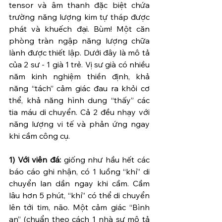
tensor và âm thanh đặc biệt chứa 
trường năng lượng kim tự tháp được 
phát và khuếch đại. Bùm! Một căn 
phòng tràn ngập năng lượng chữa 
lành được thiết lập. Dưới đây là mô tả 
của 2 sư - 1 già 1 trẻ. Vị sư già có nhiều 
năm kinh nghiệm thiền định, khả 
năng “tách” cảm giác đau ra khỏi cơ 
thể, khả năng hình dung “thấy” các 
tia máu di chuyển. Cả 2 đều nhạy với 
năng lượng vi tế và phản ứng ngay 
khi cầm công cụ.
1) Với viên đá:
 giống như hầu hết các 
báo cáo ghi nhận, có 1 luồng “khí” di 
chuyển lan dần ngay khi cầm. Cầm 
lâu hơn 5 phút, “khí” có thể di chuyển 
lên tới tim, não. Một cảm giác “Bình 
an” (chuẩn theo cách 1 nhà sư mô tả 