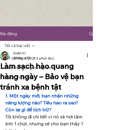
Bài đăng
Tất cả bài viết
Quản trị
Tất cả bài viết
28 thg 3, 2025
3 phút đọc
Làm sạch hào quang
Điểm hỗ trợ người nghèo
hàng ngày – Bảo vệ bạn
Du an Vietnam
tránh xa bệnh tật
1. Một ngày mới, bạn nhận những 
năng lượng nào? Tiêu hao ra sao? 
Còn lại gì để tích trữ?
Tôi không đi chi tiết vì nó sẽ hơi tâm 
linh 1 chút, nhưng sẽ cho bạn thấy 1 