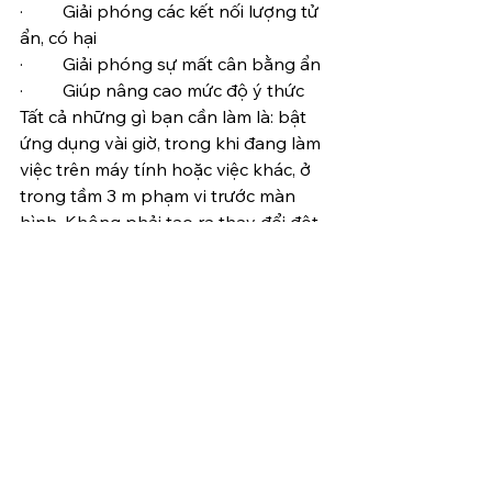
·         Giải phóng các kết nối lượng tử 
ẩn, có hại
·         Giải phóng sự mất cân bằng ẩn
·         Giúp nâng cao mức độ ý thức
Tất cả những gì bạn cần làm là: bật 
ứng dụng vài giờ, trong khi đang làm 
việc trên máy tính hoặc việc khác, ở 
trong tầm 3 m phạm vi trước màn 
hình. Không phải tạo ra thay đổi đột 
ngột nào, chỉ là mỗi ngày làm sạch 
hào quang của bạn, để chúng luôn 
rực rỡ. Hay không?
Chương trình này miễn phí từ ngày 1-
12/4/2025.
Tham khảo thêm bài viết về:
Ý định, trường lượng tử, chữ ký lượng 
tử và công nghệ tương lai
Trao đổi, cập nhật thông tin thêm về 