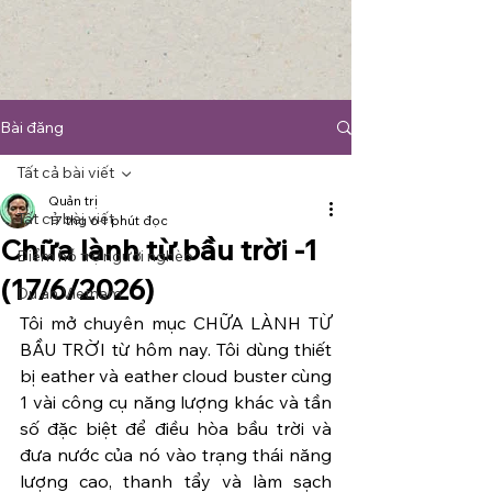
Bài đăng
Tất cả bài viết
Quản trị
Tất cả bài viết
17 thg 6
1 phút đọc
Chữa lành từ bầu trời -1
Điểm hỗ trợ người nghèo
(17/6/2026)
Du an Vietnam
Tôi mở chuyên mục CHỮA LÀNH TỪ 
BẦU TRỜI từ hôm nay. Tôi dùng thiết 
bị eather và eather cloud buster cùng 
1 vài công cụ năng lượng khác và tần 
số đặc biệt để điều hòa bầu trời và 
đưa nước của nó vào trạng thái năng 
lượng cao, thanh tẩy và làm sạch 