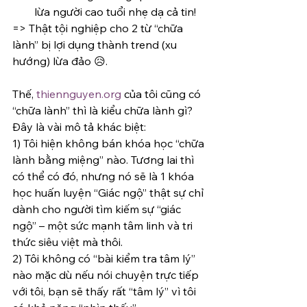
lừa người cao tuổi nhẹ dạ cả tin!
=> Thật tội nghiệp cho 2 từ “chữa 
lành” bị lợi dụng thành trend (xu 
hướng) lừa đảo 😥.
Thế, 
thiennguyen.org
 của tôi cũng có 
“chữa lành” thì là kiểu chữa lành gì? 
Đây là vài mô tả khác biệt:
1) Tôi hiện không bán khóa học “chữa 
lành bằng miệng” nào. Tương lai thì 
có thể có đó, nhưng nó sẽ là 1 khóa 
học huấn luyện “Giác ngộ” thật sự chỉ 
dành cho người tìm kiếm sự “giác 
ngộ” – một sức mạnh tâm linh và tri 
thức siêu việt mà thôi.
2) Tôi không có “bài kiểm tra tâm lý” 
nào mặc dù nếu nói chuyện trực tiếp 
với tôi, bạn sẽ thấy rất “tâm lý” vì tôi 