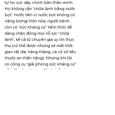
tự họ vực dậy chính bản thân mình. 
Họ không cần “chữa lành bằng nước 
bọt” trước tiên vì nước bọt không có 
năng lượng! Hơn nữa, người bệnh 
còn có “sức kháng cự” tiềm thức dễ 
dàng chặn đứng mọi nỗ lực “chữa 
lành”, kể cả từ chuyên gia uy tín thực 
thụ (có thể được nhưng sẽ mất thời 
gian rất dài, hàng tháng, và vô số liều 
thuốc an thần nặng). Nhưng khi tôi 
có công cụ “giải phóng sức kháng cự” 
cấp độ năng lượng để có thể tác 
động đến tiềm thức nhanh chóng và 
đẩy các khối năng lượng tắc nghẽn 
trôi đi, mọi thứ trở nên dễ dàng.
À, thế thì không hề giống bất cứ hội 
nhóm hay cơ sở mang danh “chữa 
lành” nào nhỉ? Vì quan điểm quá khác 
biệt!