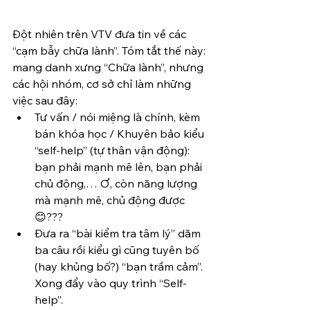
Đột nhiên trên VTV đưa tin về các 
“cạm bẫy chữa lành”. Tóm tắt thế này: 
mang danh xưng “Chữa lành”, nhưng 
các hội nhóm, cơ sở chỉ làm những 
việc sau đây:
Tư vấn / nói miệng là chính, kèm 
bán khóa học / Khuyên bảo kiểu 
“self-help” (tự thân vận động): 
bạn phải mạnh mẽ lên, bạn phải 
chủ động,… Ơ, còn năng lượng 
mà mạnh mẽ, chủ động được 
😊???
Đưa ra “bài kiểm tra tâm lý” dăm 
ba câu rồi kiểu gì cũng tuyên bố 
(hay khủng bố?) “bạn trầm cảm”. 
Xong đẩy vào quy trình “Self-
help”.