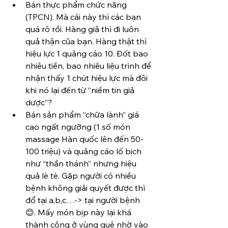
Bán thực phẩm chức năng 
(TPCN). Mà cái này thì các bạn 
quá rõ rồi. Hàng giả thì đi luôn 
quả thận của bạn. Hàng thật thì 
hiệu lực 1 quảng cáo 10. Đốt bao 
nhiêu tiền, bao nhiêu liệu trình để 
nhận thấy 1 chút hiệu lực mà đôi 
khi nó lại đến từ “niềm tin giả 
dược”?
Bán sản phẩm “chữa lành” giá 
cao ngất ngưỡng (1 số món 
massage Hàn quốc lên đến 50-
100 triệu) và quảng cáo lố bịch 
như “thần thánh” nhưng hiệu 
quả lè tè. Gặp người có nhiều 
bệnh không giải quyết được thì 
đổ tại a,b,c…-> tại người bệnh 
😊. Mấy món bịp này lại khá 
thành công ở vùng quê nhờ vào 