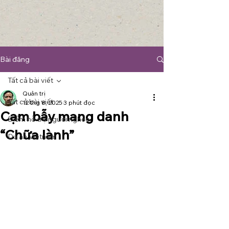
Bài đăng
Tất cả bài viết
Quản trị
Tất cả bài viết
12 thg 8, 2025
3 phút đọc
Cạm bẫy mang danh
Điểm hỗ trợ người nghèo
“Chữa lành”
Du an Vietnam