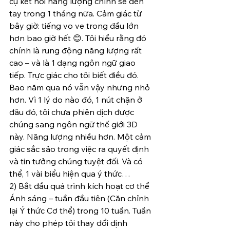
cụ kết nối năng lượng chính sẽ đến 
tay trong 1 tháng nữa. Cảm giác từ 
bây giờ: tiếng vo ve trong đầu lớn 
hơn bao giờ hết 😊. Tôi hiểu rằng đó 
chính là rung động năng lượng rất 
cao – và là 1 dạng ngôn ngữ giao 
tiếp. Trực giác cho tôi biết điều đó. 
Bao năm qua nó vẫn vậy nhưng nhỏ 
hơn. Vì 1 lý do nào đó, 1 nút chặn ở 
đâu đó, tôi chưa phiên dịch được 
chúng sang ngôn ngữ thế giới 3D 
này. Năng lượng nhiều hơn. Một cảm 
giác sắc sảo trong việc ra quyết định 
và tin tưởng chúng tuyệt đối. Và có 
thể, 1 vài biểu hiện qua ý thức…
2) Bắt đầu quá trình kích hoạt cơ thể 
Ánh sáng – tuần đầu tiên (Căn chỉnh 
lại Ý thức Cơ thể) trong 10 tuần. Tuần 
này cho phép tôi thay đổi định 