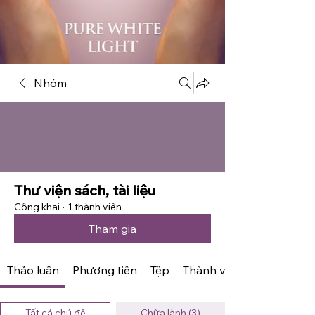
Nhóm
Thư viện sách, tài liệu
Công khai
·
1 thành viên
Tham gia
Thảo luận
Phương tiện
Tệp
Thành viên
Tất cả chủ đề
Chữa lành (3)