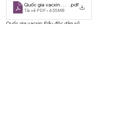
Quốc gia vacxin Đầu độc dân số, từng mũi tiêm m
.pdf
Tải về PDF • 4.55MB
Quốc gia vacxin: Đầu độc dân số, 
từng mũi tiêm một
Vaccine-nation: Poisoning the 
Population, One Shot at a Time (2011)
Thông tin
Sách, tài liệu, tri thức để chữa lành
thân – tâm – trí, Tỉnh
...