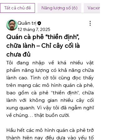
Tất cả chủ đề
Năng lượng số (6)
Vacxin (1)
Quản trị
12 tháng 7, 2025
Quán cà phê “thiền định”,
chữa lành – Chỉ cây cối là
chưa đủ
Tôi đang nhập về khá nhiều vật 
phẩm năng lượng có khả năng chữa 
lành cao. Tình cờ tôi cũng đọc thấy 
trên mạng các mô hình quán cà phê, 
bao gồm cà phê “thiền định”, chữa 
lành với không gian nhiều cây cối 
xung quanh. Vì vậy tôi đã ngẫm nghĩ 
về chúng… thật buồn cười.
Hầu hết các mô hình quán cà phê trở 
thành hiện nay đều dựa vào yếu tố 