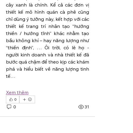
cây xanh là chính. Kể cả các đơn vị 
thiết kế mô hình quán cà phê cũng 
chỉ dùng ý tưởng này, kết hợp với các 
thiết kế trang trí nhân tạo “hướng 
thiền / hướng tĩnh” khác nhằm tạo 
bầu không khí – hay năng lượng như 
“thiền định”, … Ôi trời, có lẽ họ - 
người kinh doanh và nhà thiết kế đã 
bước quá chậm để theo kịp các khám 
phá và hiểu biết về năng lượng tinh 
tế…
Xem thêm
0
0
31
Quản trị
7 tháng 7, 2025