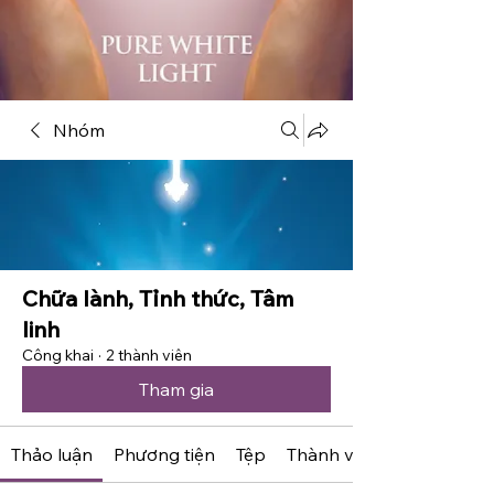
Nhóm
Chữa lành, Tỉnh thức, Tâm
linh
Công khai
·
2 thành viên
Tham gia
Thảo luận
Phương tiện
Tệp
Thành viên